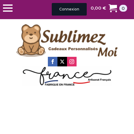
0,00
€
0
Connexion